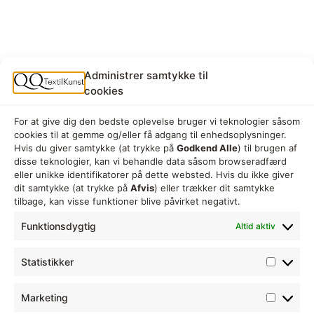
Administrer samtykke til
cookies
Kontakt os:
For at give dig den bedste oplevelse bruger vi teknologier såsom
cookies til at gemme og/eller få adgang til enhedsoplysninger.
Hvis du giver samtykke (at trykke på
Godkend Alle
) til brugen af
disse teknologier, kan vi behandle data såsom browseradfærd
Birgit Kjemtrup
eller unikke identifikatorer på dette websted. Hvis du ikke giver
dit samtykke (at trykke på
Afvis
) eller trækker dit samtykke
tilbage, kan visse funktioner blive påvirket negativt.
Opalvej 13
+45 51 37 47 19
Funktionsdygtig
Altid aktiv
3650 Ølstykke
bnkjemtrup@gmail.com
Statistikker
Marketing